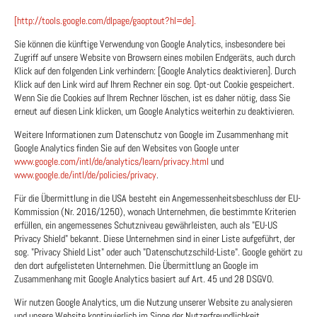
[http://tools.google.com/dlpage/gaoptout?hl=de].
Sie können die künftige Verwendung von Google Analytics, insbesondere bei
Zugriff auf unsere Website von Browsern eines mobilen Endgeräts, auch durch
Klick auf den folgenden Link verhindern: [Google Analytics deaktivieren]. Durch
Klick auf den Link wird auf Ihrem Rechner ein sog. Opt-out Cookie gespeichert.
Wenn Sie die Cookies auf Ihrem Rechner löschen, ist es daher nötig, dass Sie
erneut auf diesen Link klicken, um Google Analytics weiterhin zu deaktivieren.
Weitere Informationen zum Datenschutz von Google im Zusammenhang mit
Google Analytics finden Sie auf den Websites von Google unter
www.google.com/intl/de/analytics/learn/privacy.html
und
www.google.de/intl/de/policies/privacy
.
Für die Übermittlung in die USA besteht ein Angemessenheitsbeschluss der EU-
Kommission (Nr. 2016/1250), wonach Unternehmen, die bestimmte Kriterien
erfüllen, ein angemessenes Schutzniveau gewährleisten, auch als "EU-US
Privacy Shield" bekannt. Diese Unternehmen sind in einer Liste aufgeführt, der
sog. "Privacy Shield List" oder auch "Datenschutzschild-Liste". Google gehört zu
den dort aufgelisteten Unternehmen. Die Übermittlung an Google im
Zusammenhang mit Google Analytics basiert auf Art. 45 und 28 DSGVO.
Wir nutzen Google Analytics, um die Nutzung unserer Website zu analysieren
und unsere Website kontinuierlich im Sinne der Nutzerfreundlichkeit