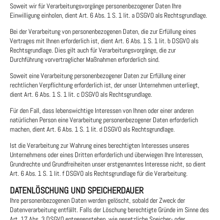
Soweit wir für Verarbeitungsvorgänge personenbezogener Daten Ihre
Einwilligung einholen, dient Art. 6 Abs. 1 S. 1 lit. a DSGVO als Rechtsgrundlage.
Bei der Verarbeitung von personenbezogenen Daten, die zur Erfüllung eines
Vertrages mit Ihnen erforderlich ist, dient Art. 6 Abs. 1 S. 1 lit. b DSGVO als
Rechtsgrundlage. Dies gilt auch für Verarbeitungsvorgänge, die zur
Durchführung vorvertraglicher Maßnahmen erforderlich sind.
Soweit eine Verarbeitung personenbezogener Daten zur Erfüllung einer
rechtlichen Verpflichtung erforderlich ist, der unser Unternehmen unterliegt,
dient Art. 6 Abs. 1 S. 1 lit. c DSGVO als Rechtsgrundlage.
Für den Fall, dass lebenswichtige Interessen von Ihnen oder einer anderen
natürlichen Person eine Verarbeitung personenbezogener Daten erforderlich
machen, dient Art. 6 Abs. 1 S. 1 lit. d DSGVO als Rechtsgrundlage.
Ist die Verarbeitung zur Wahrung eines berechtigten Interesses unseres
Unternehmens oder eines Dritten erforderlich und überwiegen Ihre Interessen,
Grundrechte und Grundfreiheiten unser erstgenanntes Interesse nicht, so dient
Art. 6 Abs. 1 S. 1 lit. f DSGVO als Rechtsgrundlage für die Verarbeitung.
DATENLÖSCHUNG UND SPEICHERDAUER
Ihre personenbezogenen Daten werden gelöscht, sobald der Zweck der
Datenverarbeitung entfällt. Falls der Löschung berechtigte Gründe im Sinne des
Art. 17 Abs. 3 DSGVO entgegenstehen, wie gesetzliche Speicher- oder