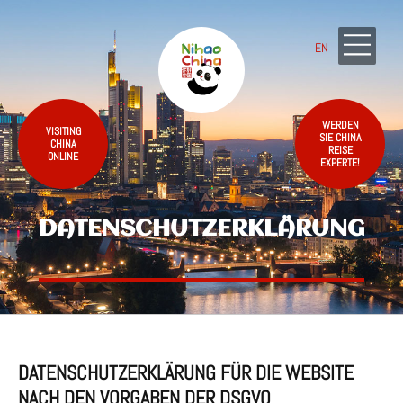
EN
WERDEN
VISITING
SIE CHINA
CHINA
REISE
ONLINE
EXPERTE!
DATENSCHUTZERKLÄRUNG
DATENSCHUTZERKLÄRUNG FÜR DIE WEBSITE
NACH DEN VORGABEN DER DSGVO