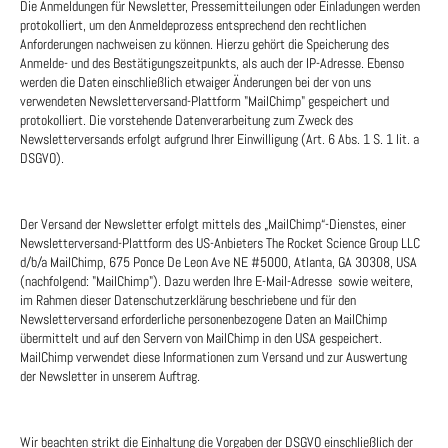
Die Anmeldungen für Newsletter, Pressemitteilungen oder Einladungen werden
protokolliert, um den Anmeldeprozess entsprechend den rechtlichen
Anforderungen nachweisen zu können. Hierzu gehört die Speicherung des
Anmelde- und des Bestätigungszeitpunkts, als auch der IP-Adresse. Ebenso
werden die Daten einschließlich etwaiger Änderungen bei der von uns
verwendeten Newsletterversand-Plattform "MailChimp" gespeichert und
protokolliert. Die vorstehende Datenverarbeitung zum Zweck des
Newsletterversands erfolgt aufgrund Ihrer Einwilligung (Art. 6 Abs. 1 S. 1 lit. a
DSGVO).
Der Versand der Newsletter erfolgt mittels des „MailChimp“-Dienstes, einer
Newsletterversand-Plattform des US-Anbieters The Rocket Science Group LLC
d/b/a MailChimp, 675 Ponce De Leon Ave NE #5000, Atlanta, GA 30308, USA
(nachfolgend: "MailChimp"). Dazu werden Ihre E-Mail-Adresse sowie weitere,
im Rahmen dieser Datenschutzerklärung beschriebene und für den
Newsletterversand erforderliche personenbezogene Daten an MailChimp
übermittelt und auf den Servern von MailChimp in den USA gespeichert.
MailChimp verwendet diese Informationen zum Versand und zur Auswertung
der Newsletter in unserem Auftrag.
Wir beachten strikt die Einhaltung die Vorgaben der DSGVO einschließlich der