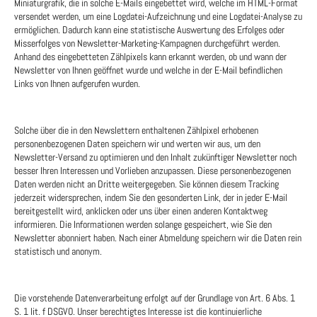
Miniaturgrafik, die in solche E-Mails eingebettet wird, welche im HTML-Format
versendet werden, um eine Logdatei-Aufzeichnung und eine Logdatei-Analyse zu
ermöglichen. Dadurch kann eine statistische Auswertung des Erfolges oder
Misserfolges von Newsletter-Marketing-Kampagnen durchgeführt werden.
Anhand des eingebetteten Zählpixels kann erkannt werden, ob und wann der
Newsletter von Ihnen geöffnet wurde und welche in der E-Mail befindlichen
Links von Ihnen aufgerufen wurden.
Solche über die in den Newslettern enthaltenen Zählpixel erhobenen
personenbezogenen Daten speichern wir und werten wir aus, um den
Newsletter-Versand zu optimieren und den Inhalt zukünftiger Newsletter noch
besser Ihren Interessen und Vorlieben anzupassen. Diese personenbezogenen
Daten werden nicht an Dritte weitergegeben. Sie können diesem Tracking
jederzeit widersprechen, indem Sie den gesonderten Link, der in jeder E-Mail
bereitgestellt wird, anklicken oder uns über einen anderen Kontaktweg
informieren. Die Informationen werden solange gespeichert, wie Sie den
Newsletter abonniert haben. Nach einer Abmeldung speichern wir die Daten rein
statistisch und anonym.
Die vorstehende Datenverarbeitung erfolgt auf der Grundlage von Art. 6 Abs. 1
S. 1 lit. f DSGVO. Unser berechtigtes Interesse ist die kontinuierliche