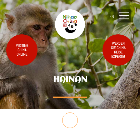
EN
WERDEN
VISITING
SIE CHINA
CHINA
REISE
ONLINE
EXPERTE!
HAINAN