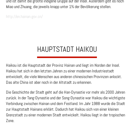
und ist damit die größte indigene Gruppe auf der Insel. Außerdem gibt es noch
Miao und Zhuang, die jeweils knapp unter 1% der Bevölkerung stellen.
http://en.hainan.gov.cn/
HAUPTSTADT HAIKOU
Haikou ist die Hauptstadt der Provinz Hainan und liegt im Norden der Insel.
Haikou hat sich in den letzten Jahren zu einer modernen Industriestadt
entwickelt, die viele Menschen aus anderen chinesischen Provinzen anlockt.
Das alte China ist aber noch in der Altstadt zu erkennen.
Die Geschichte der Stadt geht auf die Han-Dynastie vor mehr als 2000 Jahren
zurück. In der Tang-Dynastie und der Song-Dynastie war Haikou die wichtigste
Verbindung zwischen Hainan und dem Festland. Im Jahr 1988 wurde die Stadt
zur Hauptstadt Hainans erklärt. Dadurch hat Haikou sich von einer kleinen
Grenzstadt zu einer modernen Stadt entwickelt. Haikou liegt in der tropischen
Zone.