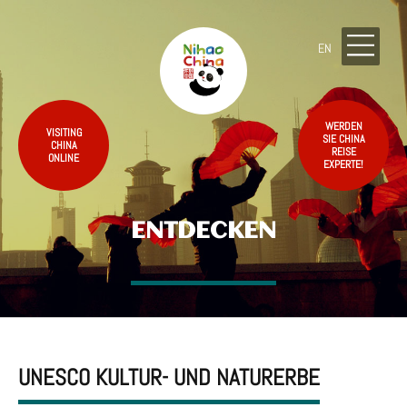
EN
WERDEN
VISITING
SIE CHINA
CHINA
REISE
ONLINE
EXPERTE!
ENTDECKEN
UNESCO KULTUR- UND NATURERBE