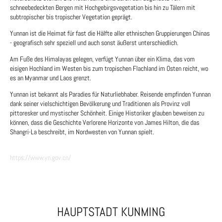
schneebedeckten Bergen mit Hochgebirgsvegetation bis hin zu Tälern mit
subtropischer bis tropischer Vegetation geprägt.
Yunnan ist die Heimat für fast die Hälfte aller ethnischen Gruppierungen Chinas
- geografisch sehr speziell und auch sonst äußerst unterschiedlich.
Am Fuße des Himalayas gelegen, verfügt Yunnan über ein Klima, das vom
eisigen Hochland im Westen bis zum tropischen Flachland im Osten reicht, wo
es an Myanmar und Laos grenzt.
Yunnan ist bekannt als Paradies für Naturliebhaber. Reisende empfinden Yunnan
dank seiner vielschichtigen Bevölkerung und Traditionen als Provinz voll
pittoresker und mystischer Schönheit. Einige Historiker glauben beweisen zu
können, dass die Geschichte Verlorene Horizonte von James Hilton, die das
Shangri-La beschreibt, im Nordwesten von Yunnan spielt.
https://www.yn.gov.cn/
HAUPTSTADT KUNMING