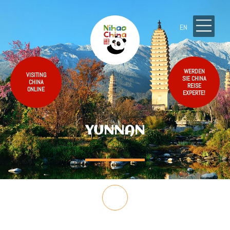
EN
WERDEN
VISITING
SIE CHINA
CHINA
REISE
ONLINE
EXPERTE!
YUNNAN