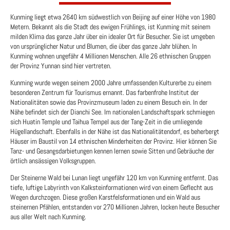
Kunming liegt etwa 2640 km südwestlich von Beijing auf einer Höhe von 1980
Metern. Bekannt als die Stadt des ewigen Frühlings, ist Kunming mit seinem
milden Klima das ganze Jahr über ein idealer Ort für Besucher. Sie ist umgeben
von ursprünglicher Natur und Blumen, die über das ganze Jahr blühen. In
Kunming wohnen ungefähr 4 Millionen Menschen. Alle 26 ethnischen Gruppen
der Provinz Yunnan sind hier vertreten.
Kunming wurde wegen seinem 2000 Jahre umfassenden Kulturerbe zu einem
besonderen Zentrum für Tourismus ernannt. Das farbenfrohe Institut der
Nationalitäten sowie das Provinzmuseum laden zu einem Besuch ein. In der
Nähe befindet sich der Dianchi See. Im nationalen Landschaftspark schmiegen
sich Huatin Temple und Taihua Tempel aus der Tang-Zeit in die umliegende
Hügellandschaft. Ebenfalls in der Nähe ist das Nationalitätendorf, es beherbergt
Häuser im Baustil von 14 ethnischen Minderheiten der Provinz. Hier können Sie
Tanz- und Gesangsdarbietungen kennen lernen sowie Sitten und Gebräuche der
örtlich ansässigen Volksgruppen.
Der Steinerne Wald bei Lunan liegt ungefähr 120 km von Kunming entfernt. Das
tiefe, luftige Labyrinth von Kalksteinformationen wird von einem Geflecht aus
Wegen durchzogen. Diese großen Karstfelsformationen und ein Wald aus
steinernen Pfählen, entstanden vor 270 Millionen Jahren, locken heute Besucher
aus aller Welt nach Kunming.