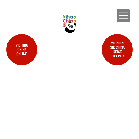
EN
WERDEN
VISITING
SIE CHINA
CHINA
REISE
ONLINE
EXPERTE!