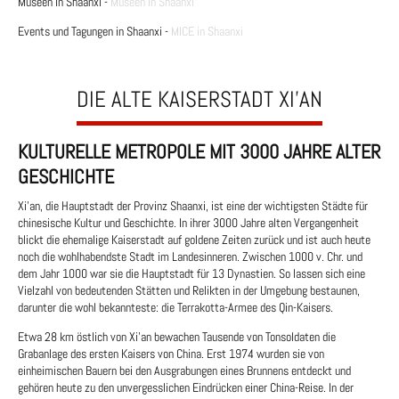
Museen in Shaanxi -
Museen in Shaanxi
Events und Tagungen in Shaanxi -
MICE in Shaanxi
DIE ALTE KAISERSTADT XI’AN
KULTURELLE METROPOLE MIT 3000 JAHRE ALTER
GESCHICHTE
Xi’an, die Hauptstadt der Provinz Shaanxi, ist eine der wichtigsten Städte für
chinesische Kultur und Geschichte. In ihrer 3000 Jahre alten Vergangenheit
blickt die ehemalige Kaiserstadt auf goldene Zeiten zurück und ist auch heute
noch die wohlhabendste Stadt im Landesinneren. Zwischen 1000 v. Chr. und
dem Jahr 1000 war sie die Hauptstadt für 13 Dynastien. So lassen sich eine
Vielzahl von bedeutenden Stätten und Relikten in der Umgebung bestaunen,
darunter die wohl bekannteste: die Terrakotta-Armee des Qin-Kaisers.
Etwa 28 km östlich von Xi’an bewachen Tausende von Tonsoldaten die
Grabanlage des ersten Kaisers von China. Erst 1974 wurden sie von
einheimischen Bauern bei den Ausgrabungen eines Brunnens entdeckt und
gehören heute zu den unvergesslichen Eindrücken einer China-Reise. In der