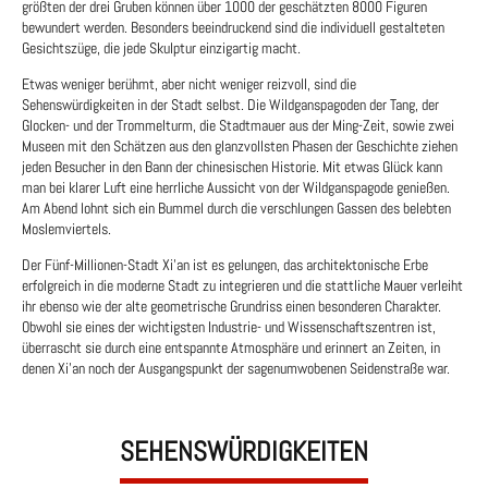
größten der drei Gruben können über 1000 der geschätzten 8000 Figuren
bewundert werden. Besonders beeindruckend sind die individuell gestalteten
Gesichtszüge, die jede Skulptur einzigartig macht.
Etwas weniger berühmt, aber nicht weniger reizvoll, sind die
Sehenswürdigkeiten in der Stadt selbst. Die Wildganspagoden der Tang, der
Glocken- und der Trommelturm, die Stadtmauer aus der Ming-Zeit, sowie zwei
Museen mit den Schätzen aus den glanzvollsten Phasen der Geschichte ziehen
jeden Besucher in den Bann der chinesischen Historie. Mit etwas Glück kann
man bei klarer Luft eine herrliche Aussicht von der Wildganspagode genießen.
Am Abend lohnt sich ein Bummel durch die verschlungen Gassen des belebten
Moslemviertels.
Der Fünf-Millionen-Stadt Xi’an ist es gelungen, das architektonische Erbe
erfolgreich in die moderne Stadt zu integrieren und die stattliche Mauer verleiht
ihr ebenso wie der alte geometrische Grundriss einen besonderen Charakter.
Obwohl sie eines der wichtigsten Industrie- und Wissenschaftszentren ist,
überrascht sie durch eine entspannte Atmosphäre und erinnert an Zeiten, in
denen Xi’an noch der Ausgangspunkt der sagenumwobenen Seidenstraße war.
SEHENSWÜRDIGKEITEN