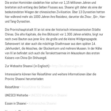
Die ersten Hominiden siedelten hier schon vor 1,15 Millionen Jahren und
breiteten sich entlang des Gelben Flusses aus. Shaanxi gilt daher als eine der
bedeutendsten Wiegen der chinesischen Zivilisation. Über 13 Dynastien hatten
hier während mehr als 1000 Jahren ihre Residenz, darunter die Zhou-, Qin-, Han-
und Tang-Dynastien.
Die Provinzhauptstadt Xi’an ist eine der historisch interessantesten Städte
Chinas. Die alte Kapitale, die ihre Blütezeit vor 1.300 Jahren erlebte, birgt nur
noch zwei Bauten aus jener Ära: die große und die kleine Wildganspagode.
Sehenswert ist aber auch die mächtige Stadtmauer aus dem späten 14.
Jahrhundert, die Moschee, der Glockenturm und mehrere Museen. In der Nähe
von Xi’an befindet sich auch die Terrakottaarmee im Mausoleum des ersten
Kaisers von China Qin Shihuangdi.
Zur Webseite Shaanxi (in Englisch) -
http://en.shaanxi.gov.cn
Interessierte können hier Reiseführer und weitere Informationen über die
Provinz Shaanxi herunterladen:
Reiseführer -
Reiseführer für Shaanxi
UNESCO Welterbe -
UNESCO Welterbe in Shaanxi
Essen in Shaanxi -
Kulinarisches Shaanxi